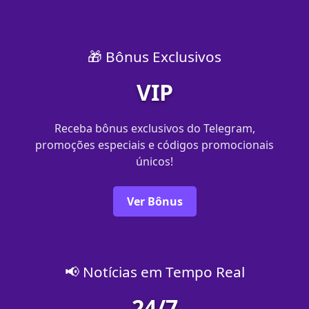
🎁 Bônus Exclusivos
VIP
Receba bônus exclusivos do Telegram,
promoções especiais e códigos promocionais
únicos!
Ver Bônus
📢 Notícias em Tempo Real
24/7