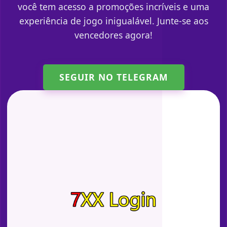
você tem acesso a promoções incríveis e uma
experiência de jogo inigualável. Junte-se aos
vencedores agora!
SEGUIR NO TELEGRAM