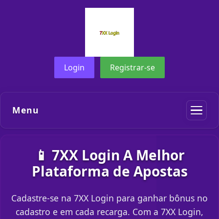
Login
Registrar-se
Menu
📱 7XX Login A Melhor
Plataforma de Apostas
Cadastre-se na 7XX Login para ganhar bônus no
cadastro e em cada recarga. Com a 7XX Login,