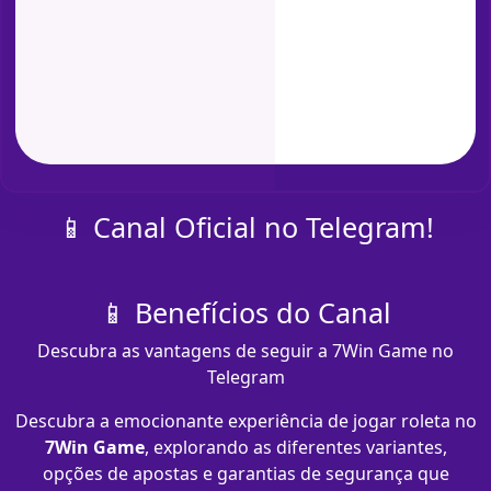
📱 Canal Oficial no Telegram!
📱 Benefícios do Canal
Descubra as vantagens de seguir a 7Win Game no
Telegram
Descubra a emocionante experiência de jogar roleta no
7Win Game
, explorando as diferentes variantes,
opções de apostas e garantias de segurança que