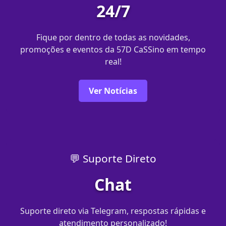
24/7
Fique por dentro de todas as novidades,
promoções e eventos da 57D CaSSino em tempo
real!
Ver Notícias
💬 Suporte Direto
Chat
Suporte direto via Telegram, respostas rápidas e
atendimento personalizado!