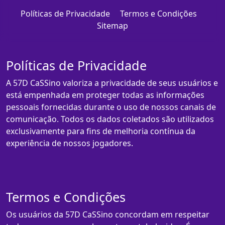
Políticas de Privacidade
Termos e Condições
Sitemap
Políticas de Privacidade
A 57D CaSSino valoriza a privacidade de seus usuários e
está empenhada em proteger todas as informações
pessoais fornecidas durante o uso de nossos canais de
comunicação. Todos os dados coletados são utilizados
exclusivamente para fins de melhoria contínua da
experiência de nossos jogadores.
Termos e Condições
Os usuários da 57D CaSSino concordam em respeitar