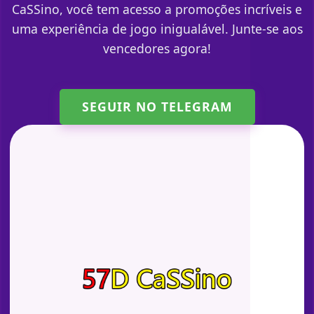
CaSSino, você tem acesso a promoções incríveis e
uma experiência de jogo inigualável. Junte-se aos
vencedores agora!
SEGUIR NO TELEGRAM